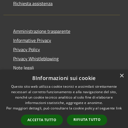
Richiesta assistenza
Amministrazione trasparente
Informative Privacy
Privacy Policy
Privacy Whistleblowing
Note legali
×
Dichiarazione di accessibilità
8Informazioni sui cookie
Questo sito web utilizza cookie tecnici e assimilati strettamente
necessari al corretto funzionamento e alla navigazione del sito,
nonché un cookie tecnico analitico al solo fine di elaborare
informazioni statistiche, aggregate e anonime.
RSS
Copyright © 2026 • Comune di
Per maggiori dettagli, può consultare la cookie policy al seguente
link
Accessibilità
Carpenedolo • Powered by
Privacy
Municipium
Accesso
•
RIFIUTA TUTTO
ACCETTA TUTTO
Cookie
redazione