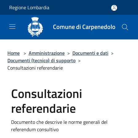
Salta al contenuto principale
Regione Lombardia
Comune di Carpenedolo
Home
>
Amministrazione
>
Documenti e dati
>
Documenti (tecnico) di supporto
>
Consultazioni referendarie
Consultazioni
referendarie
Documento che descrive le norme generali del
referendum consultivo