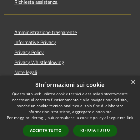
Richiesta assistenza
Amministrazione trasparente
Informative Privacy
Privacy Policy
Privacy Whistleblowing
Note legali
×
Dichiarazione di accessibilità
8Informazioni sui cookie
Questo sito web utilizza cookie tecnici e assimilati strettamente
necessari al corretto funzionamento e alla navigazione del sito,
nonché un cookie tecnico analitico al solo fine di elaborare
informazioni statistiche, aggregate e anonime.
RSS
Copyright © 2026 • Comune di
Per maggiori dettagli, può consultare la cookie policy al seguente
link
Accessibilità
Carpenedolo • Powered by
Privacy
Municipium
Accesso
•
RIFIUTA TUTTO
ACCETTA TUTTO
Cookie
redazione