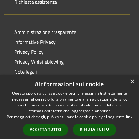
Richiesta assistenza
Amministrazione trasparente
Informative Privacy
Privacy Policy
Privacy Whistleblowing
Note legali
×
Dichiarazione di accessibilità
8Informazioni sui cookie
Questo sito web utilizza cookie tecnici e assimilati strettamente
necessari al corretto funzionamento e alla navigazione del sito,
nonché un cookie tecnico analitico al solo fine di elaborare
informazioni statistiche, aggregate e anonime.
RSS
Copyright © 2026 • Comune di
Per maggiori dettagli, può consultare la cookie policy al seguente
link
Accessibilità
Carpenedolo • Powered by
Privacy
Municipium
Accesso
•
RIFIUTA TUTTO
ACCETTA TUTTO
Cookie
redazione