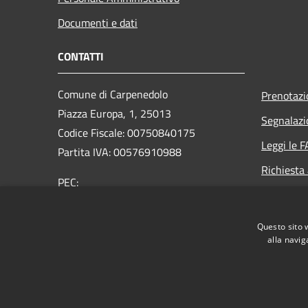
Documenti e dati
CONTATTI
Comune di Carpenedolo
Prenotaz
Piazza Europa, 1, 25013
Segnalazi
Codice Fiscale: 00750840175
Leggi le 
Partita IVA: 00576910988
Richiesta
PEC:
protocollo@pec.comune.carpenedolo.bs.it
Centralino Unico:
+39 030 9697961
Questo sito 
alla navig
RSS
Accessibilità
Privacy
Cookie
Mappa de