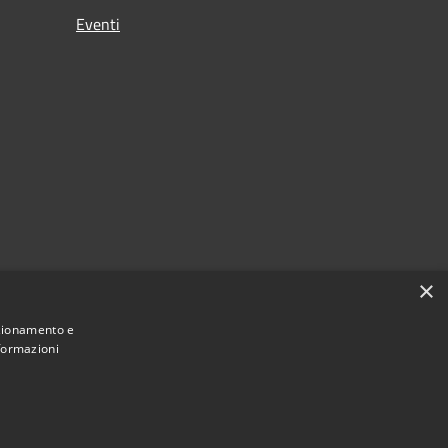
Eventi
×
nzionamento e
nformazioni
Municipium
Accesso
mune di Carpenedolo • Powered by
•