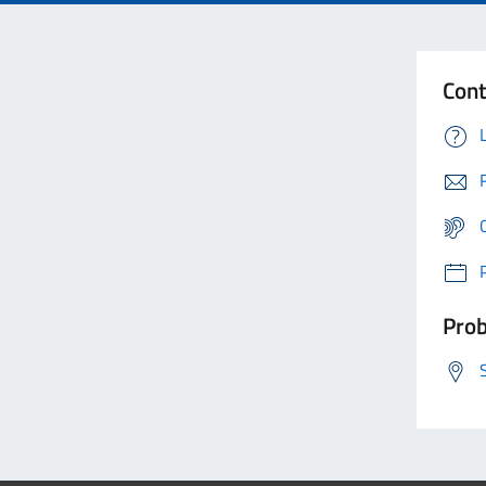
Cont
Prob