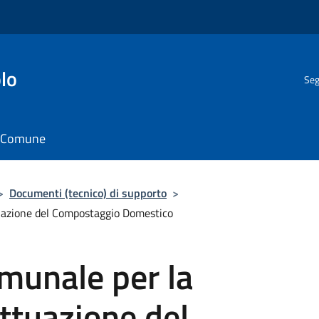
lo
Seg
il Comune
>
Documenti (tecnico) di supporto
>
uazione del Compostaggio Domestico
unale per la
ttuazione del