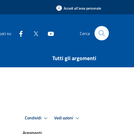
Accedi all'area personale
uici su
Cerca
Tutti gli argomenti
Condividi
Vedi azioni
Argomenti: