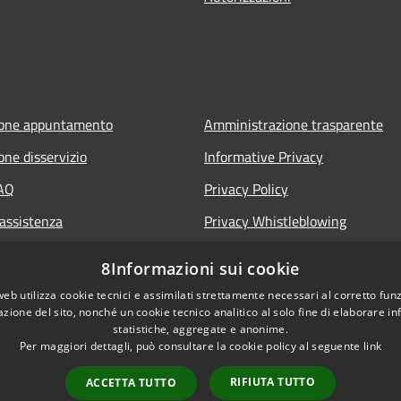
ione appuntamento
Amministrazione trasparente
one disservizio
Informative Privacy
FAQ
Privacy Policy
 assistenza
Privacy Whistleblowing
Note legali
8Informazioni sui cookie
Dichiarazione di accessibilità
web utilizza cookie tecnici e assimilati strettamente necessari al corretto fu
azione del sito, nonché un cookie tecnico analitico al solo fine di elaborare i
statistiche, aggregate e anonime.
Per maggiori dettagli, può consultare la cookie policy al seguente
link
RIFIUTA TUTTO
ACCETTA TUTTO
l sito
Copyright © 2026 • Co