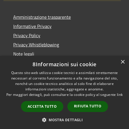
Amministrazione trasparente
Informative Privacy
Privacy Policy
Privacy Whistleblowing
Note legali
×
Dichiarazione di accessibilità
8Informazioni sui cookie
Questo sito web utilizza cookie tecnici e assimilati strettamente
necessari al corretto funzionamento e alla navigazione del sito,
nonché un cookie tecnico analitico al solo fine di elaborare
informazioni statistiche, aggregate e anonime.
RSS
Copyright © 2026 • Comune di
Per maggiori dettagli, può consultare la cookie policy al seguente
link
Accessibilità
Carpenedolo • Powered by
Privacy
Municipium
Accesso
•
RIFIUTA TUTTO
ACCETTA TUTTO
Cookie
redazione
Mappa del sito
MOSTRA DETTAGLI