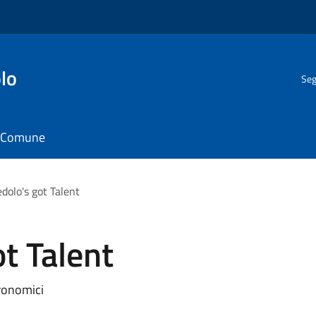
lo
Seg
il Comune
dolo's got Talent
t Talent
tronomici