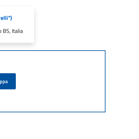
lli")
BS, Italia
appa