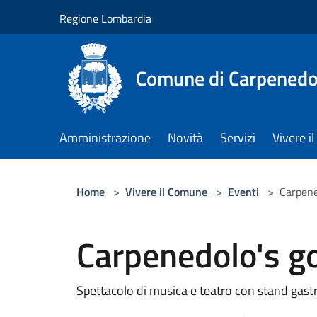
Salta al contenuto principale
Regione Lombardia
Comune di Carpenedo
Amministrazione
Novità
Servizi
Vivere 
Home
>
Vivere il Comune
>
Eventi
>
Carpene
Carpenedolo's go
Spettacolo di musica e teatro con stand gas