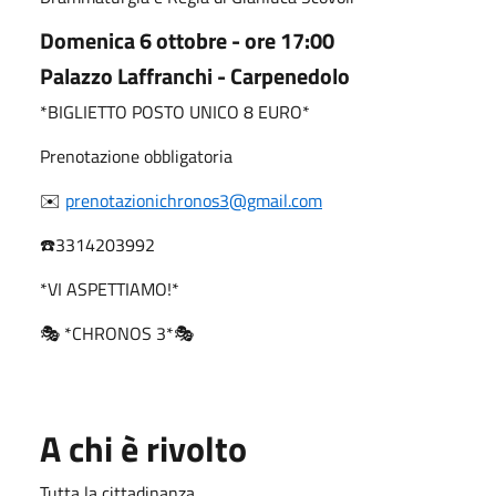
Domenica 6 ottobre - o
re 17:00
Palazzo Laffranchi - Carpenedolo
*BIGLIETTO POSTO UNICO 8 EURO*
Prenotazione obbligatoria
✉️
prenotazionichronos3@gmail.com
☎️3314203992
*VI ASPETTIAMO!*
🎭 *CHRONOS 3*🎭
A chi è rivolto
Tutta la cittadinanza