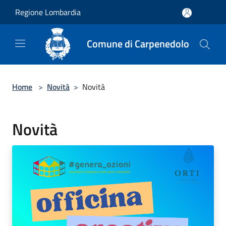
Salta al contenuto principale
Regione Lombardia
Comune di Carpenedolo
Home
>
Novità
>
Novità
Novità