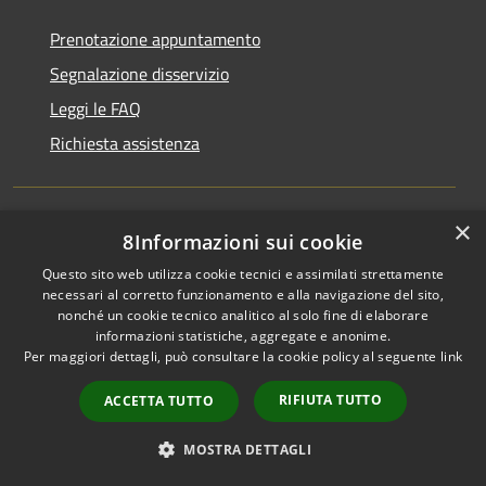
Prenotazione appuntamento
Segnalazione disservizio
Leggi le FAQ
Richiesta assistenza
×
8Informazioni sui cookie
Amministrazione trasparente
Questo sito web utilizza cookie tecnici e assimilati strettamente
Informative Privacy
necessari al corretto funzionamento e alla navigazione del sito,
Privacy Policy
nonché un cookie tecnico analitico al solo fine di elaborare
informazioni statistiche, aggregate e anonime.
Privacy Whistleblowing
Per maggiori dettagli, può consultare la cookie policy al seguente
link
Note legali
RIFIUTA TUTTO
ACCETTA TUTTO
Dichiarazione di accessibilità
MOSTRA DETTAGLI