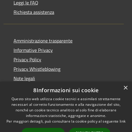
Leggi le FAQ
Richiesta assistenza
Amministrazione trasparente
Informative Privacy
Privacy Policy
Privacy Whistleblowing
Note legali
×
Dichiarazione di accessibilità
8Informazioni sui cookie
Questo sito web utilizza cookie tecnici e assimilati strettamente
necessari al corretto funzionamento e alla navigazione del sito,
nonché un cookie tecnico analitico al solo fine di elaborare
informazioni statistiche, aggregate e anonime.
RSS
Copyright © 2026 • Comune di
Per maggiori dettagli, può consultare la cookie policy al seguente
link
Accessibilità
Carpenedolo • Powered by
Privacy
Municipium
Accesso
•