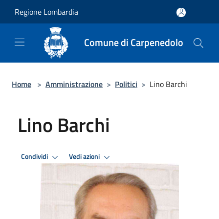
Salta al contenuto principale
Regione Lombardia
Comune di Carpenedolo
Home
>
Amministrazione
>
Politici
>
Lino Barchi
Lino Barchi
Condividi
Vedi azioni