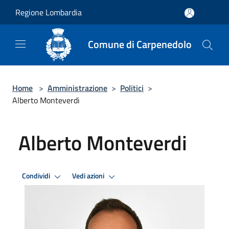
Salta al contenuto principale
Regione Lombardia
Comune di Carpenedolo
Home
>
Amministrazione
>
Politici
>
Alberto Monteverdi
Alberto Monteverdi
Condividi
Vedi azioni