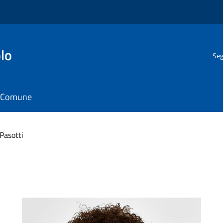
lo
Seg
il Comune
 Pasotti