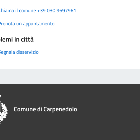
Chiama il comune +39 030 9697961
Prenota un appuntamento
lemi in città
Segnala disservizio
Comune di Carpenedolo