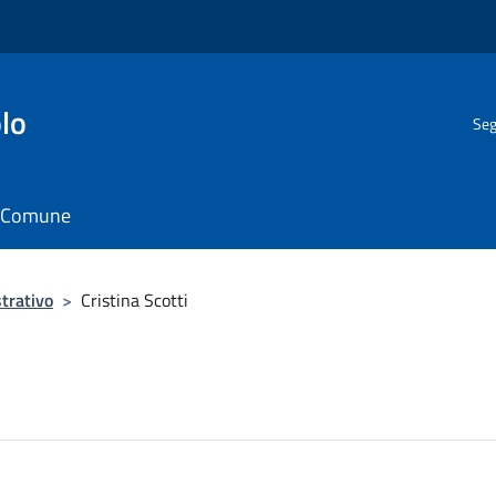
lo
Seg
il Comune
trativo
>
Cristina Scotti