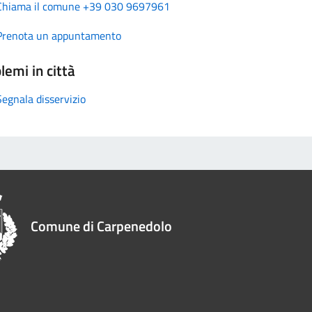
Chiama il comune +39 030 9697961
Prenota un appuntamento
lemi in città
Segnala disservizio
Comune di Carpenedolo