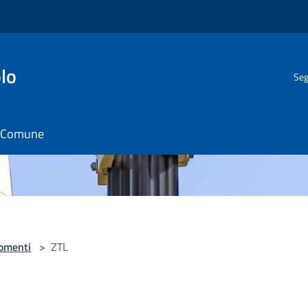
lo
Seg
il Comune
omenti
>
ZTL