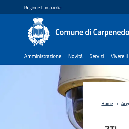
Salta al contenuto principale
Regione Lombardia
Comune di Carpenedo
Amministrazione
Novità
Servizi
Vivere 
Home
>
Arg