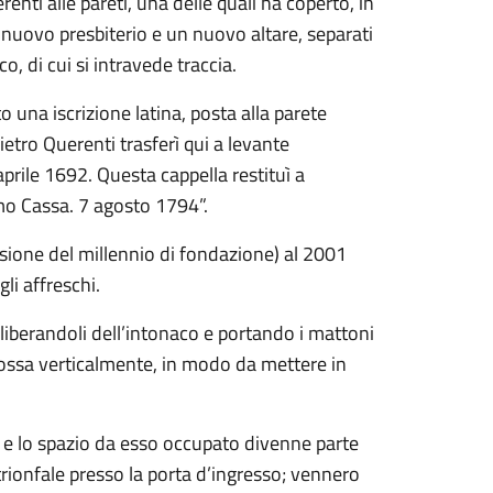
renti alle pareti, una delle quali ha coperto, in
n nuovo presbiterio e un nuovo altare, separati
, di cui si intravede traccia.
to una iscrizione latina, posta alla parete
Pietro Querenti trasferì qui a levante
 aprile 1692. Questa cappella restituì a
omo Cassa. 7 agosto 1794”.
asione del millennio di fondazione) al 2001
li affreschi.
 liberandoli dell’intonaco e portando i mattoni
mossa verticalmente, in modo da mettere in
o, e lo spazio da esso occupato divenne parte
 trionfale presso la porta d’ingresso; vennero