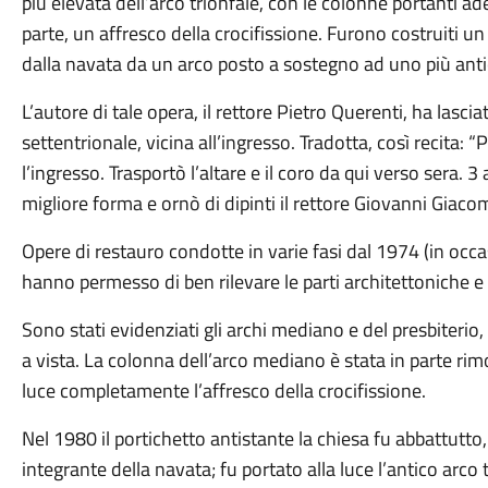
più elevata dell’arco trionfale, con le colonne portanti ade
parte, un affresco della crocifissione. Furono costruiti u
dalla navata da un arco posto a sostegno ad uno più antico
L’autore di tale opera, il rettore Pietro Querenti, ha lascia
settentrionale, vicina all’ingresso. Tradotta, così recita: “
l’ingresso. Trasportò l’altare e il coro da qui verso sera. 3
migliore forma e ornò di dipinti il rettore Giovanni Giac
Opere di restauro condotte in varie fasi dal 1974 (in occ
hanno permesso di ben rilevare le parti architettoniche e g
Sono stati evidenziati gli archi mediano e del presbiterio,
a vista. La colonna dell’arco mediano è stata in parte ri
luce completamente l’affresco della crocifissione.
Nel 1980 il portichetto antistante la chiesa fu abbattutt
integrante della navata; fu portato alla luce l’antico arco