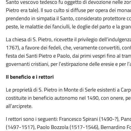
Santo vescovo tedesco fu oggetto di devozione nelle zone
Pietro era tale). Il suo culto si diffuse per opera dei mona
prendendo in simpatia il Santo, considerato protettore cont
peste, le malattie dei fanciulli, le doglie del parto e la gra
La chiesa di S. Pietro, ricevette il privilegio dell’indulge
1767), a favore dei fedeli, che, veramente convertiti, con
festa dei Santi Pietro e Paolo, dai primi vespri fino al tr
governanti cristiani, per l’estirpazione delle eresie e per
Il beneficio e i rettori
Le proprietà di S. Pietro in Monte di Serle esistenti a Ca
costituite in beneficio autonomo nel 1490, con onere, per 
all’arciprete.
I rettori sono i seguenti: Francesco Spirani (1490-?), Pa
(1497-1517), Paolo Bozzola (1517-1546), Bernardino Fo