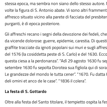
stessa epoca, ma sembra non siano dello stesso autore. N
volte la figura di S. Antonio abate. Vi sono altri frammenti
affresco situato vicino alla parete di facciata del presbite
purganti, è di epoca posteriore.
Gli affreschi recano i segni della devozione dei fedeli, c
da vicende dolorose: guerre, epidemie, carestia. Di questi 
graffite tracciate da ignoti popolani sui muri e sugli affres
del 1576 (la cosiddetta peste di S. Carlo) e del 1630. Ecco
questa ciesa a la perdonanza”. “Adì 29 agosto 1630 fu sep
setembre 1630 fu sepolta Dorotea sua figliola qui di sora 
Le grandezze del mondo le tutta cener”. “1670. Fu datta C
deli omini et anco de le case”. “1836 il colera”.
La festa di S. Gottardo
Oltre alla festa del Santo titolare, il tempietto ospita la f