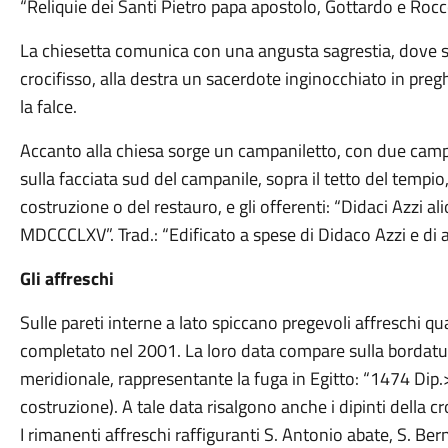
“Reliquie dei Santi Pietro papa apostolo, Gottardo e Rocc
La chiesetta comunica con una angusta sagrestia, dove si 
crocifisso, alla destra un sacerdote inginocchiato in pregh
la falce.
Accanto alla chiesa sorge un campaniletto, con due cam
sulla facciata sud del campanile, sopra il tetto del tempio,
costruzione o del restauro, e gli offerenti: “Didaci Azzi a
MDCCCLXV”. Trad.: “Edificato a spese di Didaco Azzi e di al
Gli affreschi
Sulle pareti interne a lato spiccano pregevoli affreschi qua
completato nel 2001. La loro data compare sulla bordatur
meridionale, rappresentante la fuga in Egitto: “1474 Dip
costruzione). A tale data risalgono anche i dipinti della cr
I rimanenti affreschi raffiguranti S. Antonio abate, S. Be