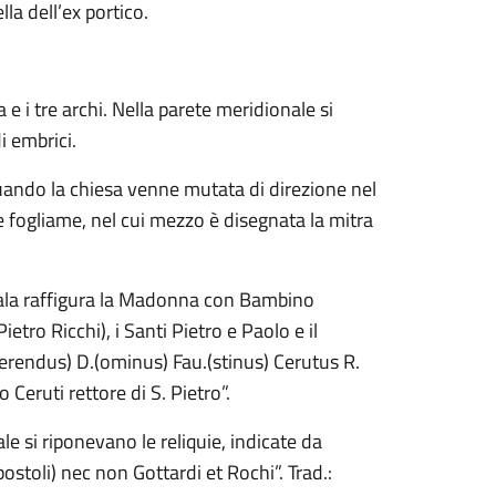
la dell’ex portico.
e i tre archi. Nella parete meridionale si
i embrici.
 quando la chiesa venne mutata di direzione nel
 e fogliame, nel cui mezzo è disegnata la mitra
 pala raffigura la Madonna con Bambino
etro Ricchi), i Santi Pietro e Paolo e il
everendus) D.(ominus) Fau.(stinus) Cerutus R.
no Ceruti rettore di S. Pietro”.
ale si riponevano le reliquie, indicate da
postoli) nec non Gottardi et Rochi”. Trad.: