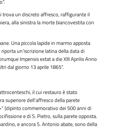
o”.
trova un discreto affresco, raffigurante il
iera, alla sinistra la morte biancovestita con
pane. Una piccola lapide in marmo apposta
 riporta un’iscrizione latina della data di
liorumque Impensis extat a die XIII Aprilis Anno
tri dal giorno 13 aprile 1865”.
ttrocenteschi, il cui restauro è stato
a superiore dell’affresco della parete
.>” (dipinto commemorativo dei 500 anni di
ocifissione e di S. Pietro, sulla parete opposta.
rnardino, e ancora S. Antonio abate, sono della