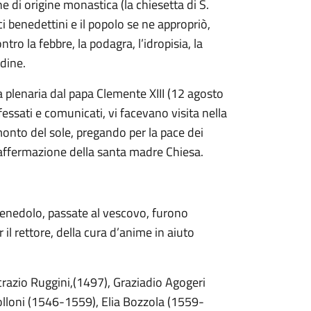
 di origine monastica (la chiesetta di S.
ci benedettini e il popolo se ne appropriò,
ro la febbre, la podagra, l’idropisia, la
ndine.
nza plenaria dal papa Clemente XIII (12 agosto
fessati e comunicati, vi facevano visita nella
amonto del sole, pregando per la pace dei
 l’affermazione della santa madre Chiesa.
rpenedolo, passate al vescovo, furono
il rettore, della cura d’anime in aiuto
ncrazio Ruggini,(1497), Graziadio Agogeri
lloni (1546-1559), Elia Bozzola (1559-