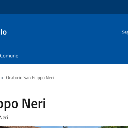
lo
Seg
il Comune
>
Oratorio San Filippo Neri
ippo Neri
Neri