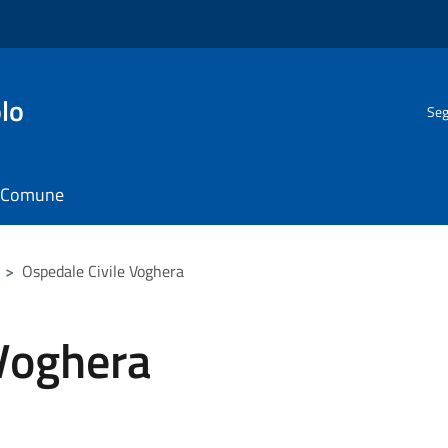
lo
Seg
il Comune
>
Ospedale Civile Voghera
 Voghera