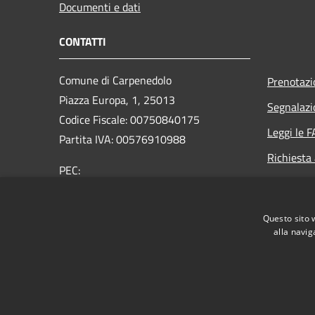
Documenti e dati
CONTATTI
Comune di Carpenedolo
Prenotaz
Piazza Europa, 1, 25013
Segnalazi
Codice Fiscale: 00750840175
Leggi le 
Partita IVA: 00576910988
Richiesta
PEC:
protocollo@pec.comune.carpenedolo.bs.it
Centralino Unico:
+39 030 9697961
Questo sito 
alla navig
RSS
Accessibilità
Privacy
Cookie
Mappa de