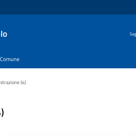
lo
Seg
il Comune
strazione (4)
)