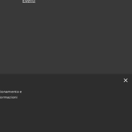
Eventi
×
nzionamento e
nformazioni
Municipium
Accesso
mune di Carpenedolo • Powered by
•
redazione