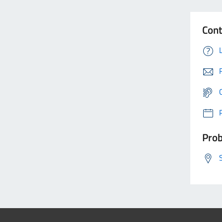
Cont
Prob