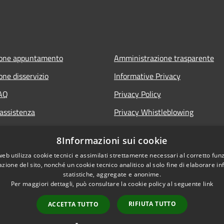
ione appuntamento
Amministrazione trasparente
one disservizio
Informative Privacy
FAQ
Privacy Policy
 assistenza
Privacy Whistleblowing
Note legali
8Informazioni sui cookie
Dichiarazione di accessibilità
web utilizza cookie tecnici e assimilati strettamente necessari al corretto fu
azione del sito, nonché un cookie tecnico analitico al solo fine di elaborare i
statistiche, aggregate e anonime.
Per maggiori dettagli, può consultare la cookie policy al seguente
link
RIFIUTA TUTTO
ACCETTA TUTTO
l sito
Copyright © 2026 • Co