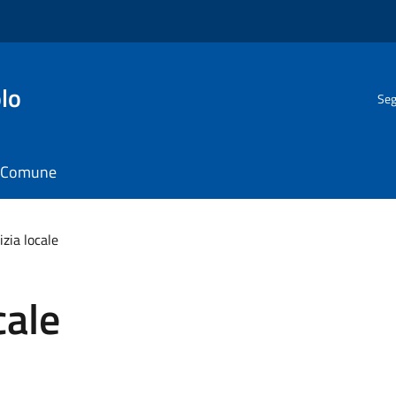
lo
Seg
il Comune
izia locale
cale