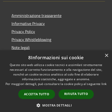
Amministrazione trasparente
Informative Privacy
Privacy Policy
Privacy Whistleblowing
Note legali
×
Dichiarazione di accessibilità
8Informazioni sui cookie
Questo sito web utilizza cookie tecnici e assimilati strettamente
necessari al corretto funzionamento e alla navigazione del sito,
nonché un cookie tecnico analitico al solo fine di elaborare
informazioni statistiche, aggregate e anonime.
RSS
Copyright © 2026 • Comune di
Per maggiori dettagli, può consultare la cookie policy al seguente
link
Accessibilità
Carpenedolo • Powered by
Privacy
Municipium
Accesso
•
RIFIUTA TUTTO
ACCETTA TUTTO
Cookie
redazione
Mappa del sito
MOSTRA DETTAGLI