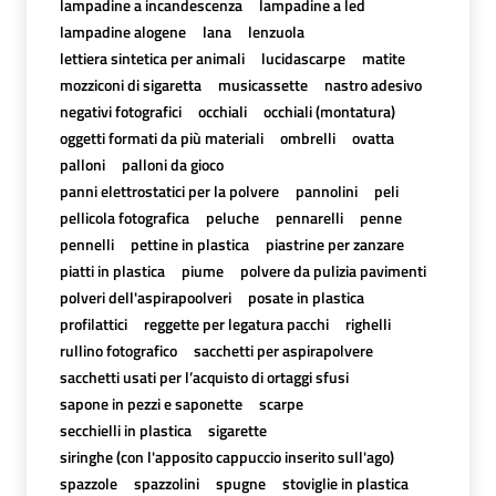
lampadine a incandescenza
lampadine a led
lampadine alogene
lana
lenzuola
lettiera sintetica per animali
lucidascarpe
matite
mozziconi di sigaretta
musicassette
nastro adesivo
negativi fotografici
occhiali
occhiali (montatura)
oggetti formati da più materiali
ombrelli
ovatta
palloni
palloni da gioco
panni elettrostatici per la polvere
pannolini
peli
pellicola fotografica
peluche
pennarelli
penne
pennelli
pettine in plastica
piastrine per zanzare
piatti in plastica
piume
polvere da pulizia pavimenti
polveri dell'aspirapoolveri
posate in plastica
profilattici
reggette per legatura pacchi
righelli
rullino fotografico
sacchetti per aspirapolvere
sacchetti usati per l’acquisto di ortaggi sfusi
sapone in pezzi e saponette
scarpe
secchielli in plastica
sigarette
siringhe (con l'apposito cappuccio inserito sull'ago)
spazzole
spazzolini
spugne
stoviglie in plastica