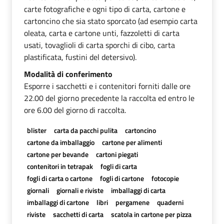
carte fotografiche e ogni tipo di carta, cartone e
cartoncino che sia stato sporcato (ad esempio carta
oleata, carta e cartone unti, fazzoletti di carta
usati, tovaglioli di carta sporchi di cibo, carta
plastificata, fustini del detersivo).
Modalità di conferimento
Esporre i sacchetti e i contenitori forniti dalle ore
22.00 del giorno precedente la raccolta ed entro le
ore 6.00 del giorno di raccolta.
blister
carta da pacchi pulita
cartoncino
cartone da imballaggio
cartone per alimenti
cartone per bevande
cartoni piegati
contenitori in tetrapak
fogli di carta
fogli di carta o cartone
fogli di cartone
fotocopie
giornali
giornali e riviste
imballaggi di carta
imballaggi di cartone
libri
pergamene
quaderni
riviste
sacchetti di carta
scatola in cartone per pizza