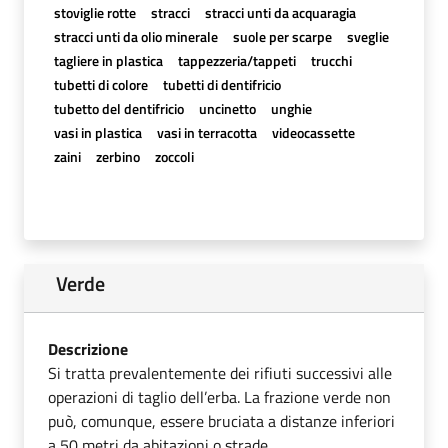
stoviglie rotte
stracci
stracci unti da acquaragia
stracci unti da olio minerale
suole per scarpe
sveglie
tagliere in plastica
tappezzeria/tappeti
trucchi
tubetti di colore
tubetti di dentifricio
tubetto del dentifricio
uncinetto
unghie
vasi in plastica
vasi in terracotta
videocassette
zaini
zerbino
zoccoli
Verde
Descrizione
Si tratta prevalentemente dei rifiuti successivi alle
operazioni di taglio dell’erba. La frazione verde non
può, comunque, essere bruciata a distanze inferiori
a 50 metri da abitazioni o strade.