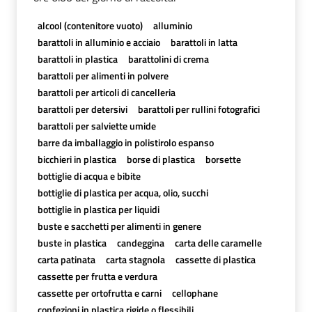
alcool (contenitore vuoto)
alluminio
barattoli in alluminio e acciaio
barattoli in latta
barattoli in plastica
barattolini di crema
barattoli per alimenti in polvere
barattoli per articoli di cancelleria
barattoli per detersivi
barattoli per rullini fotografici
barattoli per salviette umide
barre da imballaggio in polistirolo espanso
bicchieri in plastica
borse di plastica
borsette
bottiglie di acqua e bibite
bottiglie di plastica per acqua, olio, succhi
bottiglie in plastica per liquidi
buste e sacchetti per alimenti in genere
buste in plastica
candeggina
carta delle caramelle
carta patinata
carta stagnola
cassette di plastica
cassette per frutta e verdura
cassette per ortofrutta e carni
cellophane
confezioni in plastica rigide o flessibili