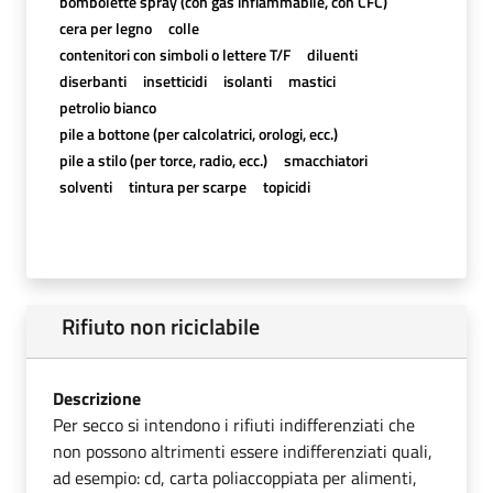
bombolette spray (con gas infiammabile, con CFC)
cera per legno
colle
contenitori con simboli o lettere T/F
diluenti
diserbanti
insetticidi
isolanti
mastici
petrolio bianco
pile a bottone (per calcolatrici, orologi, ecc.)
pile a stilo (per torce, radio, ecc.)
smacchiatori
solventi
tintura per scarpe
topicidi
Rifiuto non riciclabile
Descrizione
Per secco si intendono i rifiuti indifferenziati che
non possono altrimenti essere indifferenziati quali,
ad esempio: cd, carta poliaccoppiata per alimenti,