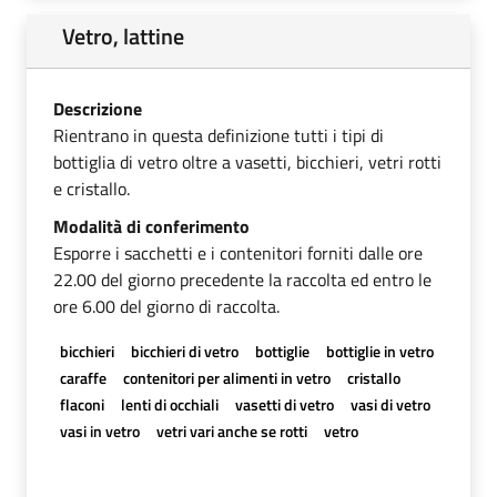
Vetro, lattine
Descrizione
Rientrano in questa definizione tutti i tipi di
bottiglia di vetro oltre a vasetti, bicchieri, vetri rotti
e cristallo.
Modalità di conferimento
Esporre i sacchetti e i contenitori forniti dalle ore
22.00 del giorno precedente la raccolta ed entro le
ore 6.00 del giorno di raccolta.
bicchieri
bicchieri di vetro
bottiglie
bottiglie in vetro
caraffe
contenitori per alimenti in vetro
cristallo
flaconi
lenti di occhiali
vasetti di vetro
vasi di vetro
vasi in vetro
vetri vari anche se rotti
vetro