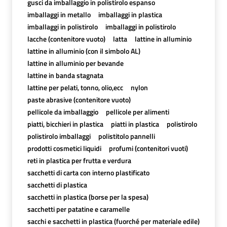
gusci da imballaggio in polistirolo espanso
imballaggi in metallo
imballaggi in plastica
imballaggi in polistirolo
imballaggi in polistirolo
lacche (contenitore vuoto)
latta
lattine in alluminio
lattine in alluminio (con il simbolo AL)
lattine in alluminio per bevande
lattine in banda stagnata
lattine per pelati, tonno, olio,ecc
nylon
paste abrasive (contenitore vuoto)
pellicole da imballaggio
pellicole per alimenti
piatti, bicchieri in plastica
piatti in plastica
polistirolo
polistirolo imballaggi
polistitolo pannelli
prodotti cosmetici liquidi
profumi (contenitori vuoti)
reti in plastica per frutta e verdura
sacchetti di carta con interno plastificato
sacchetti di plastica
sacchetti in plastica (borse per la spesa)
sacchetti per patatine e caramelle
sacchi e sacchetti in plastica (fuorché per materiale edile)