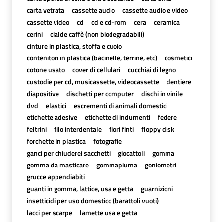
carta vetrata
cassette audio
cassette audio e video
cassette video
cd
cd e cd-rom
cera
ceramica
cerini
cialde caffè (non biodegradabili)
cinture in plastica, stoffa e cuoio
contenitori in plastica (bacinelle, terrine, etc)
cosmetici
cotone usato
cover di cellulari
cucchiai di legno
custodie per cd, musicassette, videocassette
dentiere
diapositive
dischetti per computer
dischi in vinile
dvd
elastici
escrementi di animali domestici
etichette adesive
etichette di indumenti
federe
feltrini
filo interdentale
fiori finti
floppy disk
forchette in plastica
fotografie
ganci per chiuderei sacchetti
giocattoli
gomma
gomma da masticare
gommapiuma
goniometri
grucce appendiabiti
guanti in gomma, lattice, usa e getta
guarnizioni
insetticidi per uso domestico (barattoli vuoti)
lacci per scarpe
lamette usa e getta