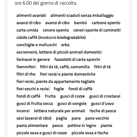
ore 6.00 del giorno di raccolta.
alimenti avariati
alimenti scaduti senza imballaggio
avanzi di cibo
avanzi di cibo
bambù
carbone spento
carta umida
cenere spenta
ceneri spente di caminetti
cialde caffè (involucro biodegradabile)
conchiglie e molluschi
erba
escrementi, lettiere di piccoli animali domestici
farinacei in genere
fazzoletti di carta sporchi
fiammiferi
filtri da tè, caffè, camomilla
filtri di tè
filtri di the
fiori recisi e piante domestiche
fiori recisi, piante da appartamento tagliate
fiori secchi e recisi
foglie
fondi di caffè
fondi di caffè
frutta
gusci di cozze
gusci di crostacei
gusci di frutta secca
gusci di vongole
gusci d'uovo
incensi
lettiera naturale per animali
lische di pesce
ossi (avanzi di cibo)
paglia
pane
pane vecchio
pasta alimentare
pesce
pettine in legno
piante
piccole ossa e gusci di cozze
piccole ossa e lische