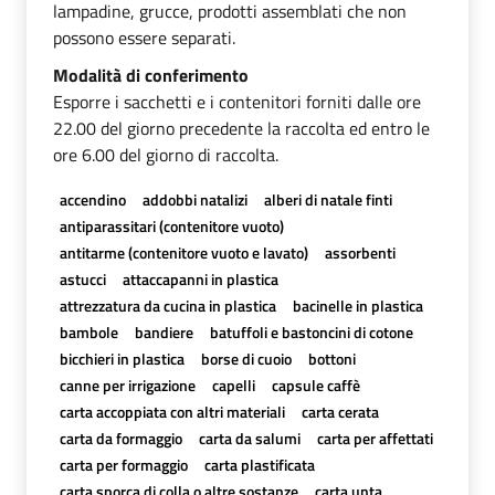
lampadine, grucce, prodotti assemblati che non
possono essere separati.
Modalità di conferimento
Esporre i sacchetti e i contenitori forniti dalle ore
22.00 del giorno precedente la raccolta ed entro le
ore 6.00 del giorno di raccolta.
accendino
addobbi natalizi
alberi di natale finti
antiparassitari (contenitore vuoto)
antitarme (contenitore vuoto e lavato)
assorbenti
astucci
attaccapanni in plastica
attrezzatura da cucina in plastica
bacinelle in plastica
bambole
bandiere
batuffoli e bastoncini di cotone
bicchieri in plastica
borse di cuoio
bottoni
canne per irrigazione
capelli
capsule caffè
carta accoppiata con altri materiali
carta cerata
carta da formaggio
carta da salumi
carta per affettati
carta per formaggio
carta plastificata
carta sporca di colla o altre sostanze
carta unta