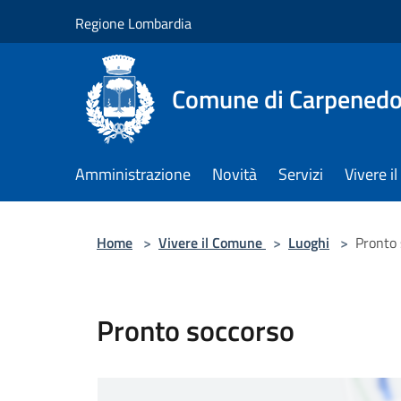
Salta al contenuto principale
Regione Lombardia
Comune di Carpenedo
Amministrazione
Novità
Servizi
Vivere 
Home
>
Vivere il Comune
>
Luoghi
>
Pronto 
Pronto soccorso