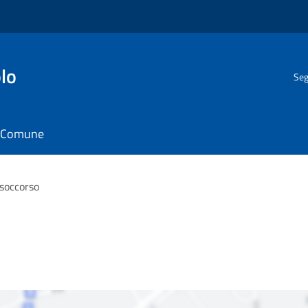
lo
Seg
il Comune
soccorso